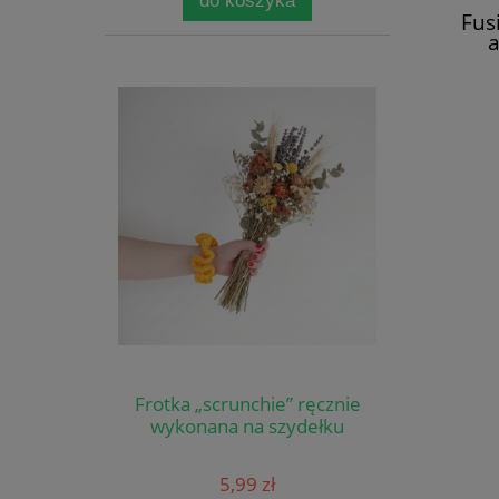
do koszyka
Fus
a
Frotka „scrunchie” ręcznie
wykonana na szydełku
5,99 zł