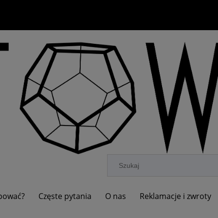
upować?
Częste pytania
O nas
Reklamacje i zwroty