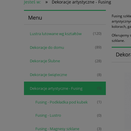
»
Jesteś w:
Dekoracje artystyczne - Fusing
Fusing szkł
Menu
artystyczny
kolorach, g
Lustra lutowane wg kształtów
(120)
Oferujemy s
szklane.
Dekoracje do domu
(89)
Dekora
Dekoracje Ślubne
(28)
Dekoracje świąteczne
(8)
Dekoracje artystyczne - Fusing
(9)
Fusing - Podkładka pod kubek
(1)
Fusing - Lustro
(0)
Fusing - Magnesy szklane
(3)