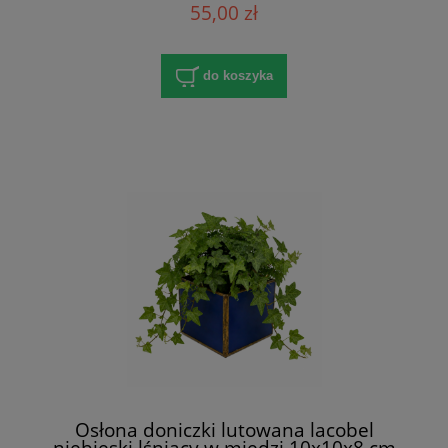
55,00 zł
do koszyka
Osłona doniczki lutowana lacobel
niebieski lśniący w miedzi 10x10x8 cm