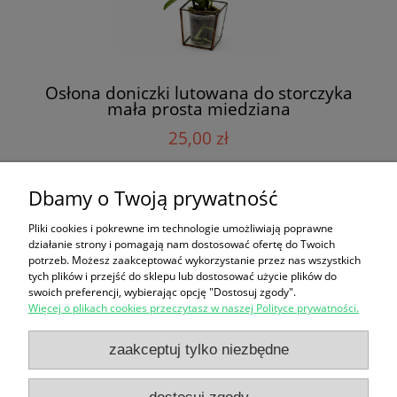
Osłona doniczki lutowana do storczyka
mała prosta miedziana
25,00 zł
Dbamy o Twoją prywatność
do koszyka
Pliki cookies i pokrewne im technologie umożliwiają poprawne
działanie strony i pomagają nam dostosować ofertę do Twoich
potrzeb. Możesz zaakceptować wykorzystanie przez nas wszystkich
«
1
2
3
4
5
»
tych plików i przejść do sklepu lub dostosować użycie plików do
swoich preferencji, wybierając opcję "Dostosuj zgody".
Więcej o plikach cookies przeczytasz w naszej Polityce prywatności.
Zakupy
zaakceptuj tylko niezbędne
Pomoc