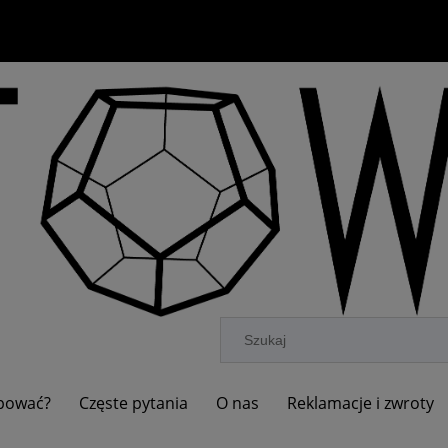
upować?
Częste pytania
O nas
Reklamacje i zwroty