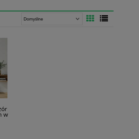
zór
m w