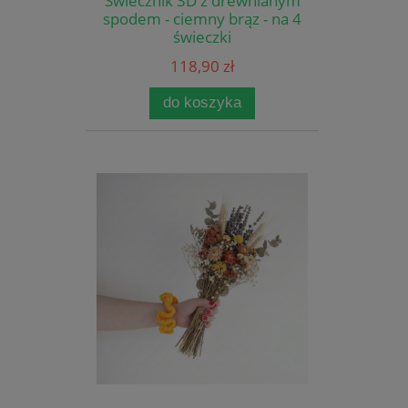
Świecznik 3D z drewnianym
spodem - ciemny brąz - na 4
świeczki
118,90 zł
do koszyka