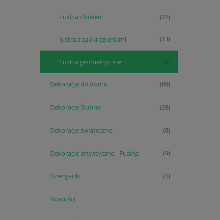
Lustra z łukiem
(21)
lustra z zaokrągleniami
(13)
Lustra geometryczne
(2)
Dekoracje do domu
(89)
Dekoracje Ślubne
(28)
Dekoracje świąteczne
(8)
Dekoracje artystyczne - Fusing
(9)
Dzierganki
(1)
Nowości