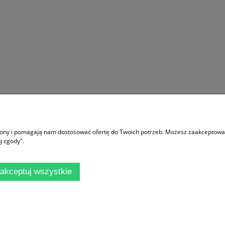
Moje konto
trony i pomagają nam dostosować ofertę do Twoich potrzeb. Możesz zaakceptować 
ać?
Logowanie
j zgody".
 sklepu
Moje zamówienia
ania
Przechowalnia
akceptuj wszystkie
rywatności
Ustawienia konta
Sklep internetowy Shoper.pl