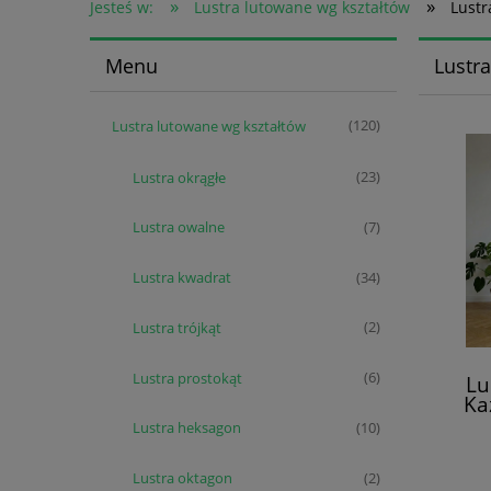
»
»
Jesteś w:
Lustra lutowane wg kształtów
Lustr
Menu
Lustr
Lustra lutowane wg kształtów
(120)
Lustra okrągłe
(23)
Lustra owalne
(7)
Lustra kwadrat
(34)
Lustra trójkąt
(2)
Lustra prostokąt
(6)
Lu
Ka
m
Lustra heksagon
(10)
Lustra oktagon
(2)