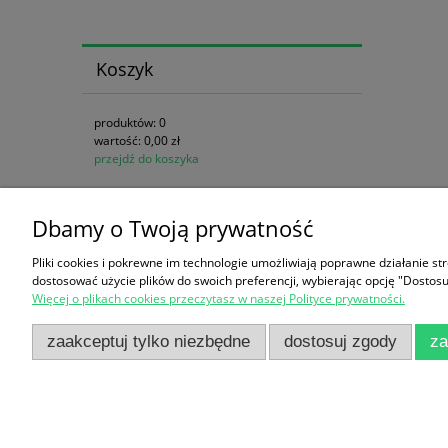
Koszyk
produktów:
0
wartość:
0,00 zł
przejdź do koszyka
Dbamy o Twoją prywatność
Zakupy
Pomoc
Pliki cookies i pokrewne im technologie umożliwiają poprawne działanie s
Czas realizacji zamówienia
Jak kupow
dostosować użycie plików do swoich preferencji, wybierając opcję "Dostosu
Więcej o plikach cookies przeczytasz w naszej Polityce prywatności.
Formy płatności
Regulamin
Koszt dostawy
Częste pyt
zaakceptuj tylko niezbędne
dostosuj zgody
za
Reklamacje i zwroty
Polityka p