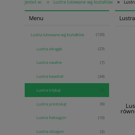
»
»
Jesteś w:
Lustra lutowane wg kształtów
Lustr
Menu
Lustra
Lustra lutowane wg kształtów
(120)
Lustra okrągłe
(23)
Lustra owalne
(7)
Lustra kwadrat
(34)
Lustra trójkąt
(2)
Lustra prostokąt
(6)
Lus
równ
w 
Lustra heksagon
(10)
Lustra oktagon
(2)