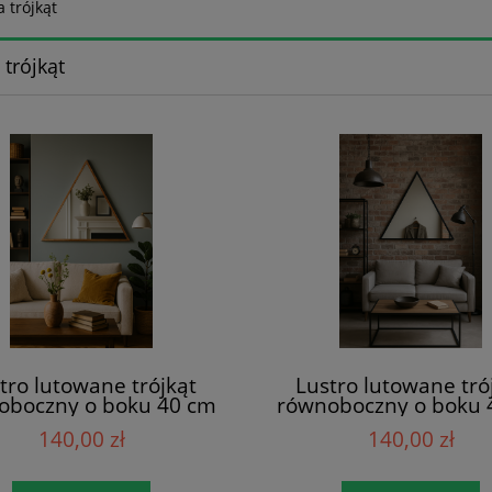
a trójkąt
 trójkąt
tro lutowane trójkąt
Lustro lutowane tró
oboczny o boku 40 cm
równoboczny o boku 
patynie miedzianej
w patynie czarne
140,00 zł
140,00 zł