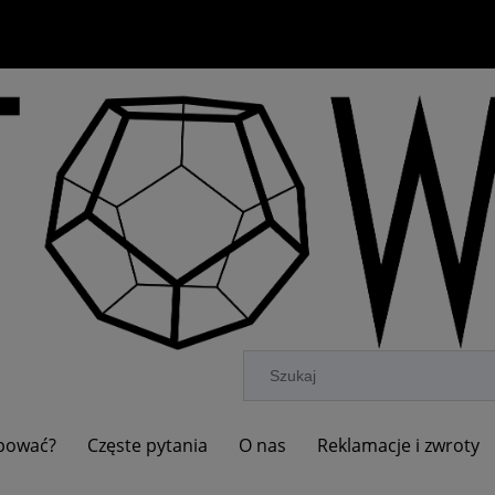
upować?
Częste pytania
O nas
Reklamacje i zwroty