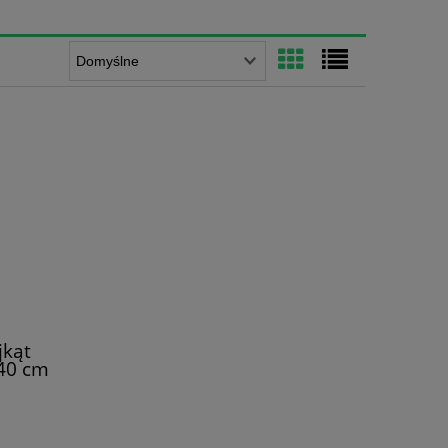
jkąt
40 cm
j