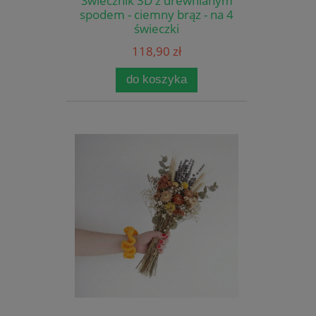
Świecznik 3D z drewnianym
spodem - ciemny brąz - na 4
świeczki
118,90 zł
do koszyka