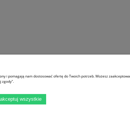
Moje konto
trony i pomagają nam dostosować ofertę do Twoich potrzeb. Możesz zaakceptować 
ać?
Logowanie
j zgody".
 sklepu
Moje zamówienia
ania
Przechowalnia
akceptuj wszystkie
rywatności
Ustawienia konta
Sklep internetowy Shoper.pl