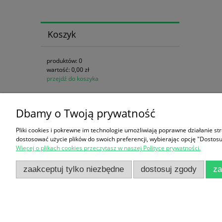
Koszyk
produktów:
0
wartość:
0,00 zł
przejdź do koszyka
Dbamy o Twoją prywatność
Zakupy
Pomoc
Pliki cookies i pokrewne im technologie umożliwiają poprawne działanie s
Czas realizacji zamówienia
Jak kupow
dostosować użycie plików do swoich preferencji, wybierając opcję "Dostosu
Więcej o plikach cookies przeczytasz w naszej Polityce prywatności.
Formy płatności
Regulamin
Koszt dostawy
Częste pyt
zaakceptuj tylko niezbędne
dostosuj zgody
za
Reklamacje i zwroty
Polityka p