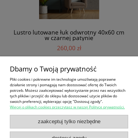
Lustro lutowane łuk odwrotny 40x60 cm
w czarnej patynie
260,00 zł
Dbamy o Twoją prywatność
do koszyka
Pliki cookies i pokrewne im technologie umożliwiają poprawne
działanie strony i pomagają nam dostosować ofertę do Twoich
potrzeb. Możesz zaakceptować wykorzystanie przez nas wszystkich
«
1
2
»
tych plików i przejść do sklepu lub dostosować użycie plików do
swoich preferencji, wybierając opcję "Dostosuj zgody".
Więcej o plikach cookies przeczytasz w naszej Polityce prywatności.
Zakupy
zaakceptuj tylko niezbędne
Pomoc