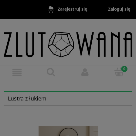
Zaloguj się
Zarejestruj się
Lustra z łukiem