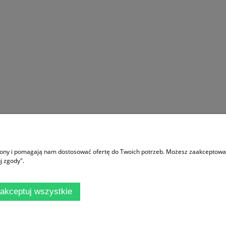
Moje konto
trony i pomagają nam dostosować ofertę do Twoich potrzeb. Możesz zaakceptować 
ać?
Logowanie
j zgody".
 sklepu
Moje zamówienia
ania
Przechowalnia
akceptuj wszystkie
rywatności
Ustawienia konta