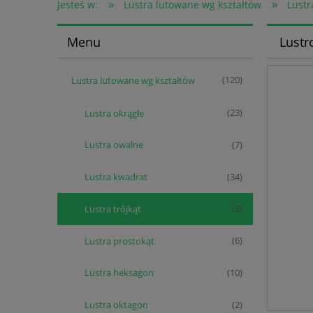
»
»
Jesteś w:
Lustra lutowane wg kształtów
Lustr
Menu
Lustr
Lustra lutowane wg kształtów
(120)
Lustra okrągłe
(23)
Lustra owalne
(7)
Lustra kwadrat
(34)
Lustra trójkąt
(2)
Lustra prostokąt
(6)
Lustra heksagon
(10)
Lustra oktagon
(2)