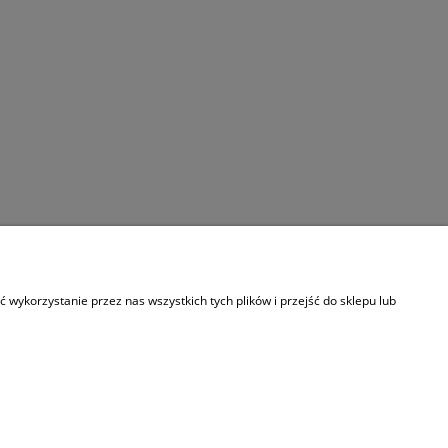
Informacje
wykorzystanie przez nas wszystkich tych plików i przejść do sklepu lub
O nas
Kontakt