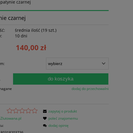
patynie czarnej
ie czarnej
ść:
średnia ilość (19 szt.)
w:
10 dni
140,00 zł
cm:
do koszyka
.
ymagane
dodaj do przechowalni
zapytaj o produkt
Zlutowana.pl
poleć znajomemu
tu:
dodaj opinię
180318203736