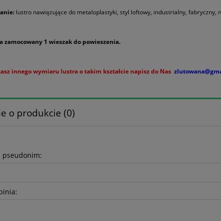
anie:
lustro nawiązujące do metaloplastyki, styl loftowy, industrialny, fabryczny
a zamocowany 1 wieszak do powieszenia.
ukasz innego wymiaru lustra o takim kształcie napisz do Nas
zlutowana@gma
e o produkcie (0)
b pseudonim:
pinia: