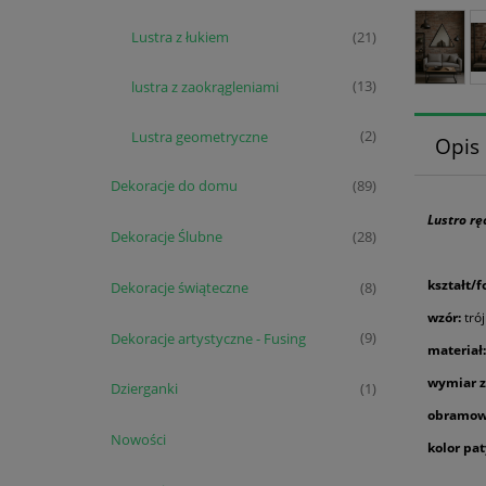
Lustra z łukiem
(21)
lustra z zaokrągleniami
(13)
Lustra geometryczne
(2)
Opis
Dekoracje do domu
(89)
Lustro rę
Dekoracje Ślubne
(28)
kształt/f
Dekoracje świąteczne
(8)
wzór:
tró
Dekoracje artystyczne - Fusing
(9)
materiał:
wymiar z
Dzierganki
(1)
obramow
Nowości
kolor pat