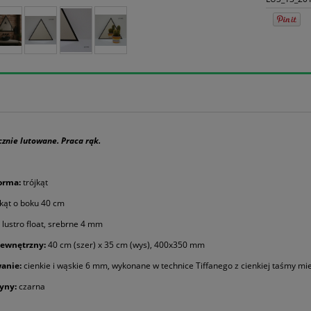
cznie lutowane. Praca rąk.
orma:
trójkąt
jkąt o boku 40 cm
lustro float, srebrne 4 mm
ewnętrzny:
40 cm (szer) x 35 cm (wys), 400x350 mm
anie:
cienkie i wąskie 6 mm, wykonane w technice Tiffanego z cienkiej taśmy mi
yny:
czarna