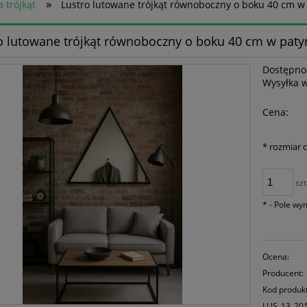
»
a trójkąt
Lustro lutowane trójkąt równoboczny o boku 40 cm w 
o lutowane trójkąt równoboczny o boku 40 cm w patyn
Dostępno
Wysyłka 
Cena:
*
rozmiar 
szt
*
- Pole w
Ocena:
Producent:
Kod produk
LUS_13_20