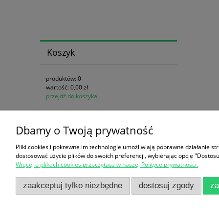
Koszyk
produktów:
0
wartość:
0,00 zł
przejdź do koszyka
Dbamy o Twoją prywatność
Zakupy
Pomoc
Pliki cookies i pokrewne im technologie umożliwiają poprawne działanie s
Czas realizacji zamówienia
Jak kupow
dostosować użycie plików do swoich preferencji, wybierając opcję "Dostosu
Więcej o plikach cookies przeczytasz w naszej Polityce prywatności.
Formy płatności
Regulamin
Koszt dostawy
Częste pyt
zaakceptuj tylko niezbędne
dostosuj zgody
za
Reklamacje i zwroty
Polityka p