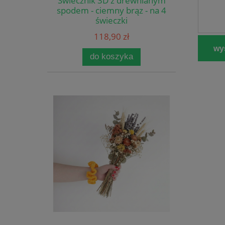
Świecznik 3D z drewnianym
spodem - ciemny brąz - na 4
świeczki
118,90 zł
wyś
do koszyka