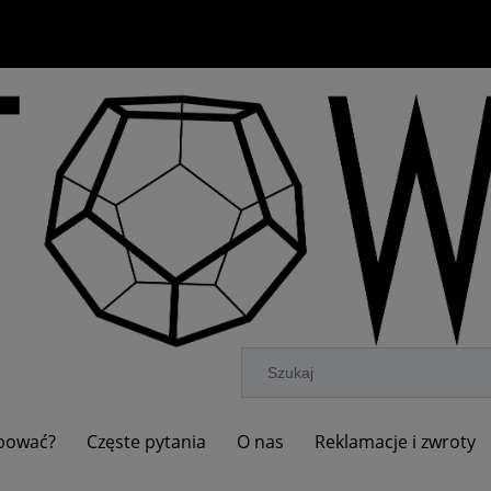
upować?
Częste pytania
O nas
Reklamacje i zwroty