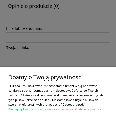
Opinie o produkcie (0)
Imię lub pseudonim:
Twoja opinia:
Dbamy o Twoją prywatność
Pliki cookies i pokrewne im technologie umożliwiają poprawne
wyślij
działanie strony i pomagają nam dostosować ofertę do Twoich
potrzeb. Możesz zaakceptować wykorzystanie przez nas wszystkich
tych plików i przejść do sklepu lub dostosować użycie plików do
swoich preferencji, wybierając opcję "Dostosuj zgody".
Więcej o plikach cookies przeczytasz w naszej Polityce prywatności.
Zakupy