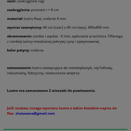
wzór:
zaokrąglone rogi
zaokrąglenia:
promień r = 8 cm
materiał:
lustro float, srebrne 4 mm
wymiar zewnętrzny:
40 cm (szer) x 40 cm (wys), 400x400 mm
obramowanie:
cienkie i wąskie - 6 mm, wykonane w technice Tiffanego
z cienkiej taśmy miedzianej pokrytej cyną i spatynowanej
kolor patyny:
srebrna
zastosowanie:
lustro nawiązujące do metaloplastyki, styl loftowy,
industrialny, fabryczny, nowoczesne wnętrza
Lustro ma zamocowane 2 wieszaki do powieszenia.
Jeśli szukasz innego wymiaru lustra o takim kształcie napisz do
Nas
zlutowana@gmail.com