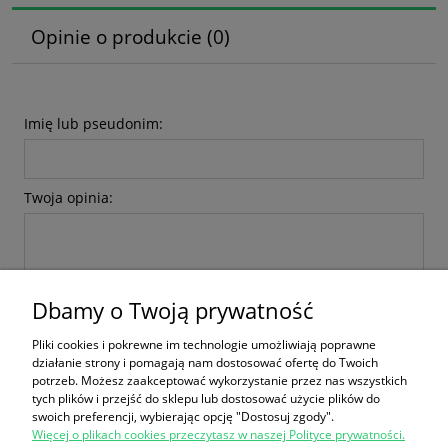
Opinie o produkcie (0)
Imię lub pseudonim:
Twoja opinia:
Dbamy o Twoją prywatność
Pliki cookies i pokrewne im technologie umożliwiają poprawne
wyślij
działanie strony i pomagają nam dostosować ofertę do Twoich
potrzeb. Możesz zaakceptować wykorzystanie przez nas wszystkich
tych plików i przejść do sklepu lub dostosować użycie plików do
swoich preferencji, wybierając opcję "Dostosuj zgody".
Więcej o plikach cookies przeczytasz w naszej Polityce prywatności.
Zakupy