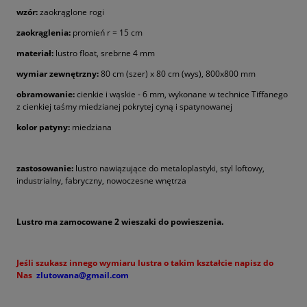
wzór:
zaokrąglone rogi
zaokrąglenia:
promień r = 15 cm
materiał:
lustro float, srebrne 4 mm
wymiar zewnętrzny:
80 cm (szer) x 80 cm (wys), 800x800 mm
obramowanie:
cienkie i wąskie - 6 mm, wykonane w technice Tiffanego
z cienkiej taśmy miedzianej pokrytej cyną i spatynowanej
kolor patyny:
miedziana
zastosowanie:
lustro nawiązujące do metaloplastyki, styl loftowy,
industrialny, fabryczny, nowoczesne wnętrza
Lustro ma zamocowane 2 wieszaki do powieszenia.
Jeśli szukasz innego wymiaru lustra o takim kształcie napisz do
Nas
zlutowana@gmail.com