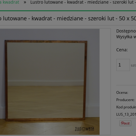
»
a kwadrat
Lustro lutowane - kwadrat - miedziane - szeroki lut 
o lutowane - kwadrat - miedziane - szeroki lut - 50 x 
Dostępno
Wysyłka 
Cena:
szt
Ocena:
Producent:
Kod produk
LUS_13_20