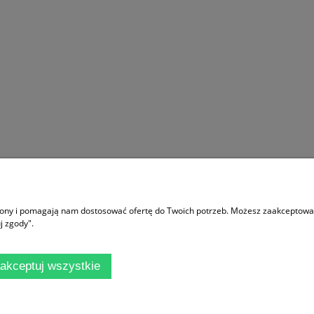
Moje konto
trony i pomagają nam dostosować ofertę do Twoich potrzeb. Możesz zaakceptować 
ać?
Logowanie
j zgody".
 sklepu
Moje zamówienia
ania
Przechowalnia
akceptuj wszystkie
rywatności
Ustawienia konta