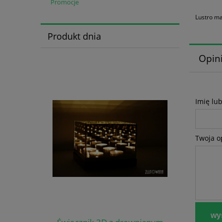
Promocje
Lustro m
Produkt dnia
Opini
Imię lu
Twoja o
wyś