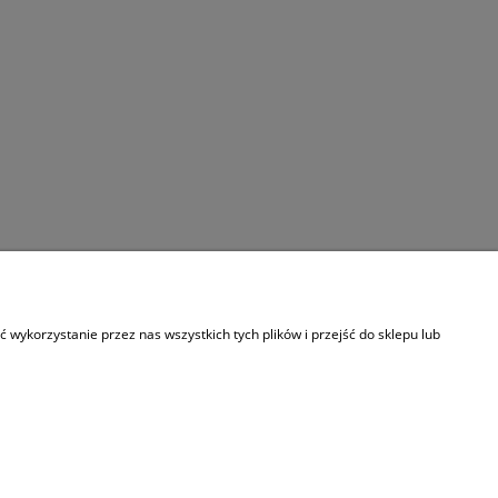
Informacje
wykorzystanie przez nas wszystkich tych plików i przejść do sklepu lub
O nas
Kontakt