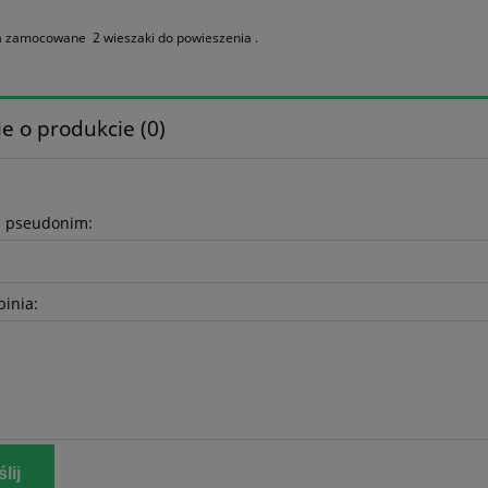
a zamocowane 2 wieszaki do powieszenia .
e o produkcie (0)
b pseudonim:
pinia:
lij