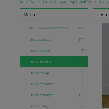
»
»
Jesteś w:
Lustra lutowane wg kształtów
Lustr
Menu
Lustr
Lustra lutowane wg kształtów
(120)
Lustra okrągłe
(23)
Lustra owalne
(7)
Lustra kwadrat
(34)
Lustra trójkąt
(2)
Lustra prostokąt
(6)
Lustra heksagon
(10)
Lustra oktagon
(2)