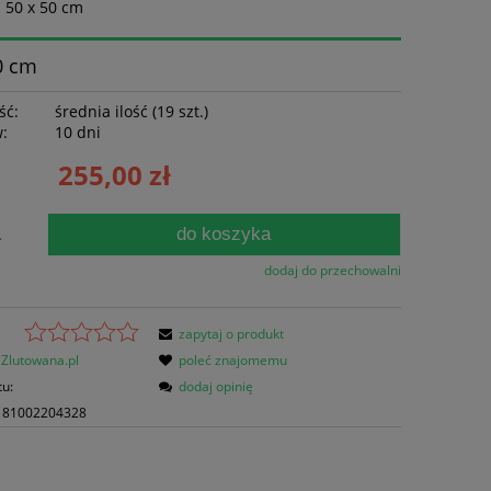
- 50 x 50 cm
50 cm
ść:
średnia ilość (19 szt.)
w:
10 dni
255,00 zł
do koszyka
.
dodaj do przechowalni
zapytaj o produkt
Zlutowana.pl
poleć znajomemu
tu:
dodaj opinię
181002204328