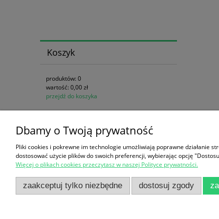
Koszyk
produktów:
0
wartość:
0,00 zł
przejdź do koszyka
Dbamy o Twoją prywatność
Zakupy
Pomoc
Pliki cookies i pokrewne im technologie umożliwiają poprawne działanie s
Czas realizacji zamówienia
Jak kupow
dostosować użycie plików do swoich preferencji, wybierając opcję "Dostosu
Więcej o plikach cookies przeczytasz w naszej Polityce prywatności.
Formy płatności
Regulamin
Koszt dostawy
Częste pyt
zaakceptuj tylko niezbędne
dostosuj zgody
za
Reklamacje i zwroty
Polityka p