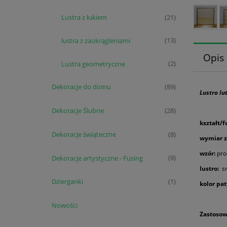
Lustra z łukiem
(21)
lustra z zaokrągleniami
(13)
Opis
Lustra geometryczne
(2)
Dekoracje do domu
(89)
Lustro l
Dekoracje Ślubne
(28)
kształt/f
Dekoracje świąteczne
(8)
wymiar z
wzór:
pro
Dekoracje artystyczne - Fusing
(9)
lustro:
sr
Dzierganki
(1)
kolor pat
Nowości
Zastosow