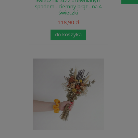
Świecznik 3D z drewnianym
spodem - ciemny brąz - na 4
świeczki
118,90 zł
do koszyka