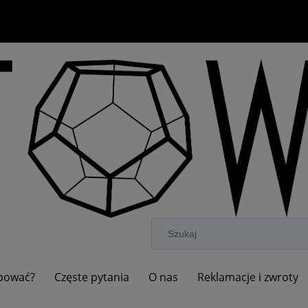
upować?
Częste pytania
O nas
Reklamacje i zwroty