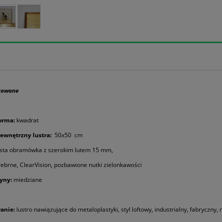
utowane
orma:
kwadrat
ewnętrzny lustra:
50x50 cm
sta obramówka z szerokim lutem 15 mm,
ebrne, ClearVision, pozbawione nutki zielonkawości
yny:
miedziane
anie:
lustro nawiązujące do metaloplastyki, styl loftowy, industrialny, fabryczny